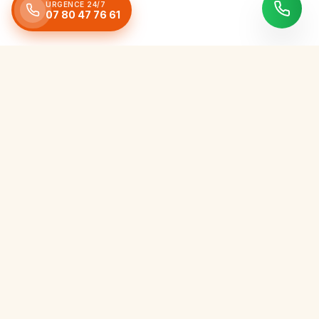
URGENCE 24/7
07 80 47 76 61
Expert artisan en couverture, nettoyage, réparation et
rénovation. Service d'urgence 24/24h, 7j/7 dans un rayon de
50km autour de L'Isle d'Espagnac.