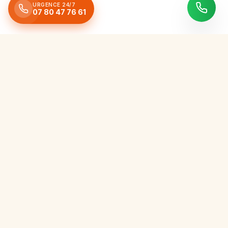
URGENCE 24/7
07 80 47 76 61
Expert artisan en couverture, nettoyage, réparation et
rénovation. Service d'urgence 24/24h, 7j/7 dans un rayon de
50km autour de L'Isle d'Espagnac.