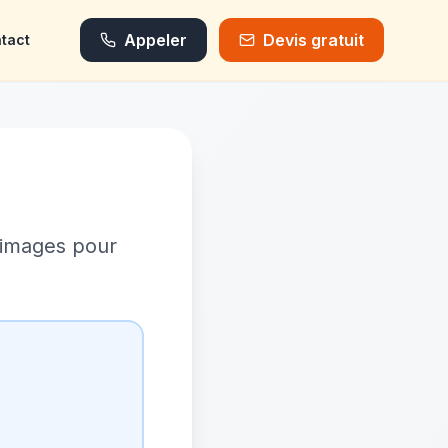
Appeler
Devis gratuit
tact
 images pour