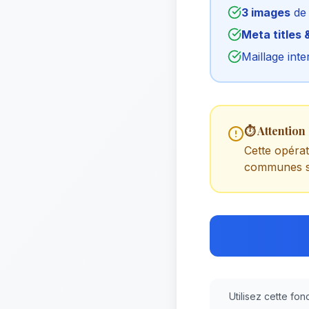
3 images
de 
Meta titles 
Maillage inte
⏱️ Attention 
Cette opéra
communes se
Utilisez cette fon